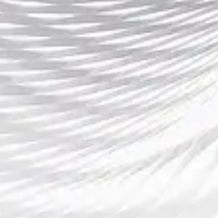
动和社交已经成为在线足球不可或缺的一部分。
通过社交平台的集成，玩家可以与朋友一起组队
参加比赛，或者在比赛中与其他玩家进行即时沟
通。
此外，随着社交化功能的不断完善，在线足球游
戏中的虚拟社区也日益活跃。玩家可以创建自己
的球队、参与俱乐部活动、分享比赛成绩和个人
成就，甚至通过虚拟货币和道具进行交易。这种
社交化的玩法不仅增强了游戏的趣味性，还大大
提高了玩家的粘性，形成了强大的玩家群体。
互动性方面，在线足球逐渐加入了更多的游戏模
式。例如，玩家可以在比赛中进行战术指挥、球
员调动等互动操作，这让游戏变得更加灵活和多
样化。此外，在线足球还可以通过与其他娱乐项
目的跨界合作，例如音乐、电影等，提供更多元
化的娱乐体验，吸引不同兴趣的玩家参与其中。
总结：