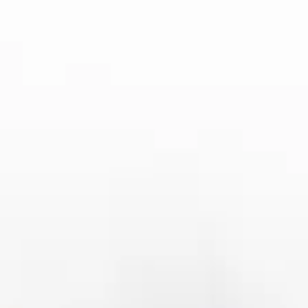
角，甚至可以从球场上的任何位置选择观看比
赛，仿佛自己亲临现场。AR技术也可以增强观众
的赛事信息显示，使得比赛数据和动态更加直观
和实时。
3、电竞化趋势下的赛事
组织与运营
随着电子竞技的蓬勃发展，足球类游戏也开始向
电竞化方向发展。近年来，在线足球的电竞赛事
越来越受到关注，尤其是FIFA系列、PES系列等
足球游戏已经成为全球电竞比赛的一部分。电竞
化的在线足球不仅提升了比赛的专业性和竞技
性，还大大增强了其观赏性和娱乐性。
为了适应电竞化的发展趋势，在线足球赛事的组
织和运营也在发生着深刻的变化。传统的线下比
赛逐渐转变为线上和线下相结合的形式，赛事平