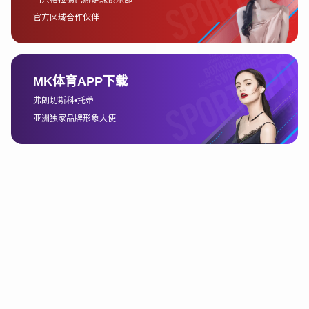
正在为在线足球的体验带来革命性的变化。VR可
以为玩家提供完全沉浸式的体验，让玩家仿佛置
身于真实的足球场上，体验到更直观、更身临其
境的比赛过程。通过VR头盔和手柄的配合，玩家
可以自由操控角色进行比赛，感受到与传统游戏
完全不同的互动乐趣。
而AR技术则通过将虚拟元素与现实世界结合，创
造出更加互动和社交化的玩法。例如，AR可以在
现实生活中投射出虚拟的足球场景，玩家可以与
现实世界中的朋友一起进行虚拟对战，甚至可以
在公共场所或家庭环境中开展互动式的足球游
戏。这种跨越虚拟与现实的玩法将会大大增强玩
家的参与感和社交性，极大地扩展了在线足球的
应用场景。
不仅仅是个人娱乐，VR和AR技术还在在线足球的
观赛体验中发挥着重要作用。观众可以通过VR设
备进入虚拟的体育场馆，享受360度的比赛视