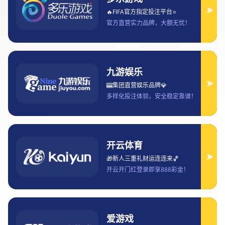
《探索在线足球的未
来发展趋势与创新玩
法》
2025-08-24 16:47:11
随着数字化和互联网技术的飞速发展，在线足球
作为一种全新的娱乐和体育竞技方式，逐渐走入
了大众的视野，并且呈现出快速发展的趋势。近
年来，在线足球不再仅仅局限于传统的电视转播