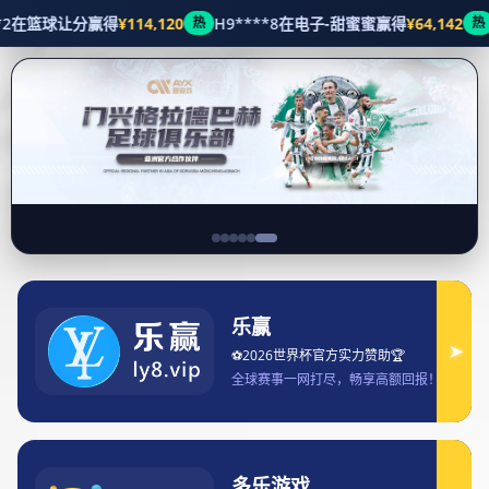
体育资讯
首页
体育资讯
《探索在线足球的未来发展趋势与创新玩法》