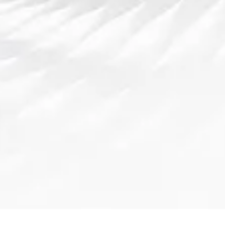
Prev Post
Next Post
导航
搜索皇冠体育