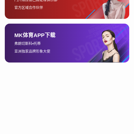
2、中场对决与节奏掌控
决赛的关键往往在于中场。谁能够掌控中场，谁
就有可能掌握比赛的主动权。一方的中场以活力
与覆盖面积见长，能够通过不懈的奔跑和压迫来
打乱对手节奏；另一方的中场则更具创造力与掌
控力，能够通过精准的传球组织进攻。
皇冠体育直播
从人员配置来看，一方的中场“双核”具备极强的
推进能力，能够在攻守转换时迅速形成压制；另
一方则依赖一名指挥官型中场球员，通过调度全
局来带动进攻。这种对比意味着比赛的节奏将时
快时慢，双方需要在这种不断变化中寻找破局机
会。
中场的争夺不仅是技术层面的较量，更是心理和
耐力的考验。谁能在高强度的对抗中保持冷静，
谁就有可能在最后时刻送出决定性的传球，甚至