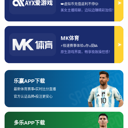
赛进行全面前瞻与解析：首先，探讨两支球队的
整体战术布局与风格差异，剖析他们在攻防两端
可能采取的策略；其次，聚焦中场对决与节奏掌
控，分析双方如何通过核心中场球员主导比赛；
第三，重点解析关键球员的个人能力与临场表
现，评估他们对比赛走势可能产生的决定性影
响；最后，从心理博弈与临场调整角度，展望教
练团队与球员心态对结果的潜在作用。通过这四
大板块的深入探讨，读者不仅能清晰理解两支球
队的优势与短板，也能对整场决赛的发展趋势做
出更精准的预判。可以说，这不仅是一场技术与
身体的对抗，更是战术智慧、心理韧性与团队凝
聚力的全面比拼。最终，哪支球队能够捧起象征
欧洲之巅的奖杯，取决于战术执行的细致度与关
键时刻的冷静掌控。本文将为您提供一份深入、
全面且富有洞察力的赛前分析。
1、战术布局与风格对比