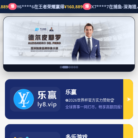
五大联赛
首页
五大联赛
2025年欧冠决赛前瞻分析：两强对决战术布
局与关键球员解析