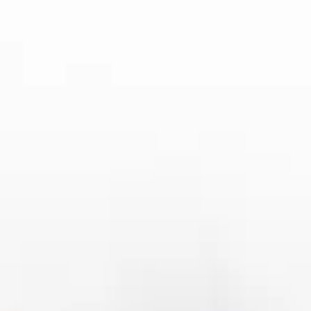
打入改变局势的一球。
3、关键球员决定胜负
在这样重量级的决赛中，关键球员往往是左右比
赛的胜负手。一方的锋线王牌以速度与终结能力
著称，他能否在面对严密防守时找到破门良机，
将直接决定球队的攻击效率。另一方的门将则是
后防的定海神针，他的扑救将成为球队最后的屏
障。
此外，中场的组织者与后腰球员的表现同样至关
重要。能否在高压下稳住局面，能否将球输送到
前场，都是考验他们临场发挥的关键环节。如果
某一方的中场核心被完全冻结，球队的整体运转
就可能陷入困境。
决赛的舞台往往也会成就意想不到的英雄。替补
出场的球员、边路的突击手，甚至是后防线的得
分，都可能在最后关头成为改变战局的关键因