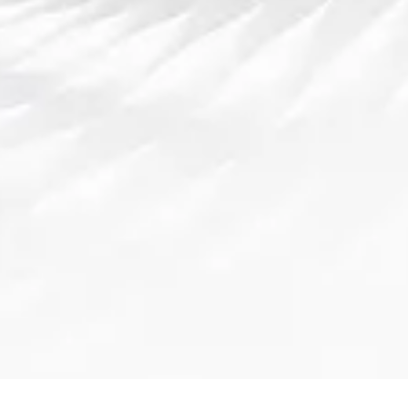
梳理
环绕黄金周赛事安排，仅仅有日程信息还不够。
要真正理解其魅力，就必须深入对那些焦点对
决、战队对抗和观赛策略加以解析。
首先，入围赛阶段常常是非热门队伍的试金石。
在 2023 年，GAM、LOUD、PSG Talon 等队伍
在入围赛阶段就有许多爆冷可能。
citeturn0search9turn0search13turn0search
这些对局往往在时间表中安排于黄金时期之前，
承担了“热身赛”与“预热级别”的功能。
瑞士轮阶段，因为采用了“每组多轮对抗、积分累
积晋级”的模式，使得每支队伍有反弹与跨组对抗
的机会。这便催生不少焦点对局，例如顶尖赛区
之间的对抗、种子队与黑马队的碰撞。那些关键
时间点的比赛常被安排在当地的黄金时段，以吸
引更高的观看率。