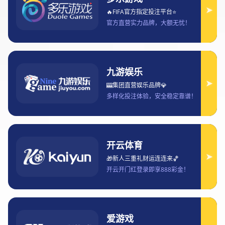
2023英雄联盟黄金周
赛事安排及精彩对决
时间表全揭秘
2026-01-07 21:46:23
文章摘要：2023 年的“英雄联盟黄金周”赛事，是
拳头电竞在全球电竞布局中的重头戏，其赛事日
程既紧凑又内容丰富，涵盖各大赛区联赛、季中
邀请赛以及全球总决赛等多个阶段。本文将为大