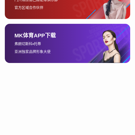
事布局
在“黄金周”期间，各大赛区联赛既是基础支撑，
也是观众持续关注的主战场。以 LPL（中国赛
区）为例，2023 年春季赛从一月中旬启动，持续
至四月中旬，夏季赛则在五月至八月间展开。
citeturn0search26turn0search27 这些
赛区联赛承担着培养队伍状态、选拔代表、调动
粉丝热情的双重任务。
与此同时，2023 年的 MSI（季中邀请赛）被安排
在春赛结束与夏赛正式开启之间，即 5 月 2 日至
5 月 21 日在英国伦敦举行。
citeturn0search6turn0search15 MSI 的
赛制包括入围赛、双败淘汰赛、小组赛和最终决
赛，历时近三周，是各赛区春季赛强队检验实力
与国际交锋的重要舞台。
在 MSI 的具体时间表中，每个阶段都有其固定时
段：入围赛从 5 月 2 日至 5 月 7 日，分组赛在 5