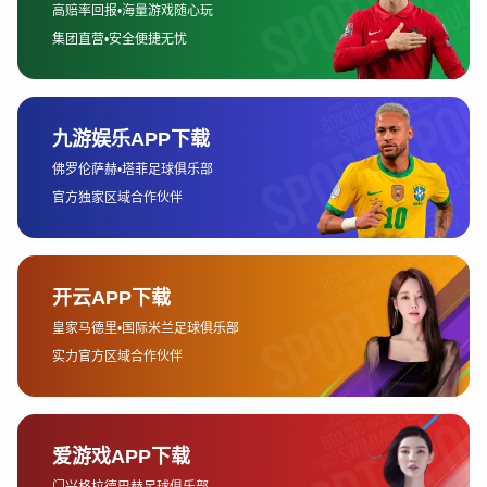
赛与全球总决赛的筹备或正式阶段。
在这一整体时间框架中，赛事被分为了多个层
次：先是各赛区国内联赛春夏赛季；然后是季中
邀请赛（MSI）；最后才是全球总决赛
（Worlds）及其附属赛制阶段。这几类赛事各自
有其独立的时间节点与内部流程，但在黄金周附
近会出现日程重叠或连贯的现象，从而使观众在
短期内享受密集的高水平对抗。
从结构设计上看，拳头电竞在 2023 年对赛事的
时间衔接做了精妙安排：春季赛与夏季赛之间留
出足够余地，使季中邀请赛有独立的展示区；而
夏季赛结束到全球总决赛之间，则紧凑衔接，使
战队有足够的竞技状态延续，同时也保持赛事热
度的连续性。这种设计使得“黄金周”阶段不仅是
竞技的高潮，也是观赛热情的高峰期。
二、各赛区联赛与 MSI 赛