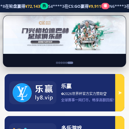
五大联赛
首页
五大联赛
2023英雄联盟黄金周赛事安排及精彩对决时
间表全揭秘