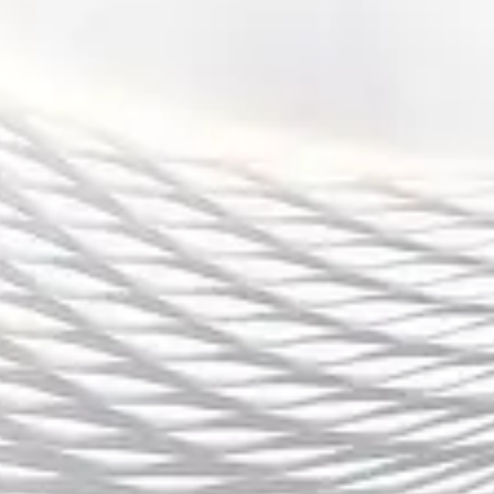
citeturn0search9turn0search13turn0search
在黄金周前后，这段时间成为战队与观众共同期
待与紧张的节奏区。
整个 Worlds 分为入围赛（Play-In）、瑞士轮
（Swiss Stage）、淘汰赛（Quarterfinal、
Semifinal、Final）等阶段。入围赛在 10 月 10 日
至 10 月 15 日举行。
citeturn0search9turn0search8turn0search1
瑞士轮则分为 10 月 19 日至 10 月 23 日、以及 10
月 26 日至 10 月 29 日两个阶段。
citeturn0search9turn0search13turn0search
接着，四分之一决赛在 11 月 2 日到 5 日，半决赛
在 11 月 11 日至 12 日，最终总决赛定于 11 月 19
日。
citeturn0search12turn0search4turn0search
在四分之一至总决赛阶段，每场都是 BO5 制度，
一场胜利即可晋级下一轮。