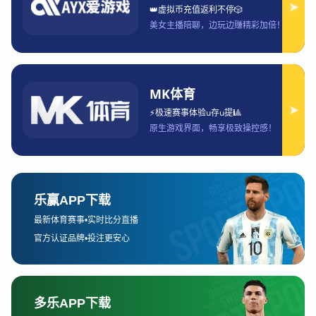
家全方位呈现这一系列重大赛事的安排细节与看
点亮点：首先，我们会从整体时间框架与赛程结
构出发，厘清各阶段之间的衔接关系；接着，细
看各大赛区联赛与季中邀请赛在黄金周期间的赛
程布局与关键对决；然后，将重点还原全球总决
赛（Worlds 2023）在黄金周前后阶段中的日程
安排与精彩焦点；最后，还会梳理精彩赛事对决
与观赛指南，让你不错过每一场激动人心的对
局。通过这四方面的系统阐述，文章旨在帮助读
者清晰掌握 2023 年英雄联盟黄金周赛事安排与
精彩对决时间表，全方位透视这一电竞盛事。
一、时间框架与结构设计
在解读 2023 年黄金周赛事安排前，我们必须先
明白“黄金周”在这里的概念内涵。通常，这里的
“黄金周”是指英雄联盟在年度重要时间节点密集
举办的多个高水平赛事阶段的集中期。这个阶段
既包括了地区联赛的关键赛程，也包括季中邀请