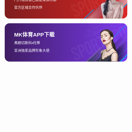
生活方式倡导，推动城市体育事业迈入高质量发
展新阶段。
产业生态构建
打造全民健身新生态圈，离不开完善的体育产业
生态体系。海星体育以场馆建设为基础，以赛事
活动为引擎，逐步延伸至培训、康复、装备销售
与体育文创等多元领域，形成上下游联动的产业
格局。
在场地设施布局上，海星体育坚持“便民利民”原
则，合理规划社区运动中心、综合体育馆与户外
运动空间，使居民在“家门口”即可享受高品质运
动服务。多样化的运动项目设置满足不同年龄层
与兴趣群体的需求，增强参与度与黏性。
赛事活动是激活产业生态的重要抓手。海星体育
通过举办群众性体育赛事、青少年联赛以及城市
品牌赛事，营造浓厚运动氛围，提升城市体育影