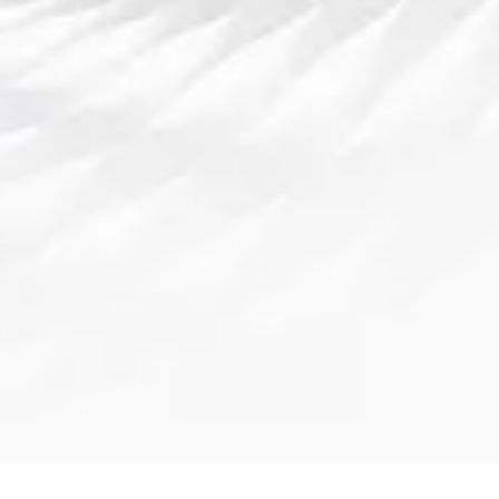
总结：
“聚焦海星体育打造全民健身新生态圈发展蓝图再
添城市活力新篇章启”不仅是一项体育发展规划，
更是一项系统工程与民生工程。通过战略引领、
产业构建、科技创新与城市焕新四个方面的协同
推进，海星体育为全民健身注入持久动力，也为
城市发展打开新的增长空间。
展望未来，海星体育将在多元融合与创新驱动的
道路上持续深耕，以更加开放的姿态拥抱社会资
源，以更加专业的服务满足群众需求，努力构建
覆盖更广、品质更高、影响更深的全民健身新生
态圈，让运动成为城市最鲜明的底色，让健康成
为城市最动人的名片。
皇冠体育
Prev Post
Next Post