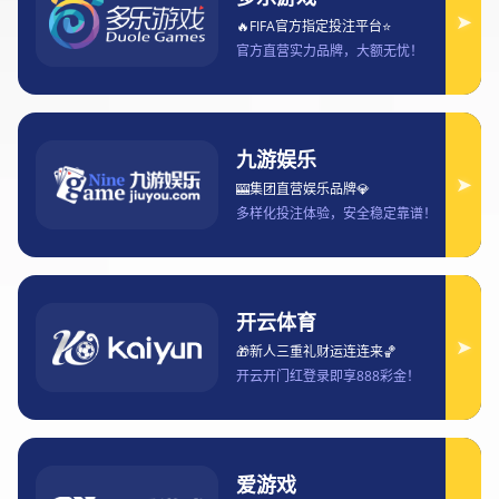
聚焦海星体育打造全
民健身新生态圈发展
蓝图再添城市活力新
篇章启
2026-02-25 21:27:26
在新时代全民健身战略持续深入推进的背景下，
体育产业与城市发展正迎来深度融合的关键窗口