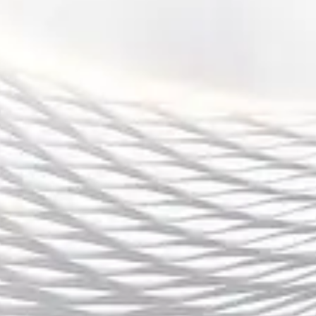
智慧场馆建设是科技赋能的重要体现。智能门
禁、无感支付、场地智能调度系统等技术应用，
提高运营效率，降低管理成本。同时，通过数字
大屏与互动平台，增强场馆互动性与参与感，提
升整体服务品质。
科技创新还推动了线上运动课程与社群平台的发
展。海星体育通过直播课程、线上挑战赛等形
式，打破时间与空间限制，让更多人参与到健身
活动中来。科技的深度融入，使全民健身更加便
捷、高效与可持续。
城市活力焕新
体育不仅是强身健体的方式，更是城市活力的重
要源泉。海星体育通过打造全民健身新生态圈，