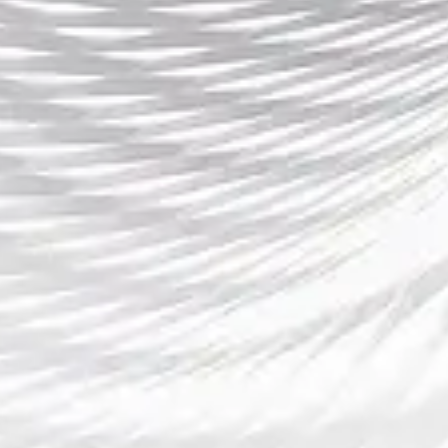
为城市注入源源不断的动能。运动空间的升级改
造，让城市公共区域更加开放与友好，增强居民
归属感。
丰富多彩的体育活动激发了市民参与热情，构建
积极向上的社会氛围。家庭运动日、社区联赛、
公益健身课堂等活动拉近了邻里关系，增强社区
凝聚力，使城市在运动中焕发新的生机。
体育品牌的塑造也成为城市形象提升的重要途
径。海星体育通过高标准赛事与专业服务，提升
城市知名度与吸引力，吸引更多人才与资本聚
集，为城市发展创造更广阔的空间。
在推动绿色发展与健康生活理念方面，海星体育
倡导低碳出行、户外运动与健康饮食，形成良好
的生活方式示范效应。城市在全民健身的推动
下，逐渐实现从“功能型城市”向“活力型城市”的转
变。