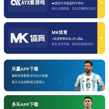
赛","china mobile esports league"]官方数
据，对当前赛季整体走势进行系统梳理，并结合
战队阶段性表现、核心选手数据、版本环境变化
以及赛程强度等多维指标，构建出较为完整的胜
负预测逻辑模型。文章从赛季整体格局演变、核
心数据指标解析、战队战术体系对比、未来赛程
与走势推演四个方面展开深度分析，力图通过数
据与实战结合的方式，揭示隐藏在胜负背后的结
构性因素。同时，通过对关键节点比赛、选手
KDA曲线、经济转化率与团战胜率等数据的综合
研判，对各大战队后续表现进行前瞻性预估。全
文旨在以理性视角还原赛场真实竞争格局，为观
众理解比赛趋势与潜在爆点提供系统化参考框
架。
一、赛季格局演变
从赛季初期数据来看，整体胜率分布呈现明显的
“头部集中化”趋势。积分榜前列战队在开赛阶段