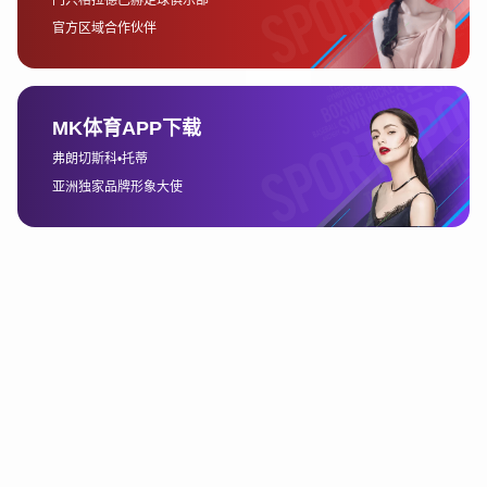
往依赖稳定的后期决策与逆风翻盘能力，而非单
纯前期压制。
综合来看，赛季格局由“前期强队奠基”向“中期博
弈洗牌”再到“后期稳定性决定排名”逐步演化，体
现出联赛竞争结构的层次化与动态性。
二、核心数据解析
从宏观数据层面分析，场均经济差与胜率呈高度
正相关。根据官方技术统计，领先3000经济以上
的队伍胜率接近85%。这一指标说明经济运营仍
是核心胜负变量，而非单纯击杀数量。部分战队
虽击杀数领先，但资源转化率偏低，导致优势难
以扩大。
团战胜率与关键资源控制率构成第二层判断标
准。数据显示，暴君与主宰控制率超过60%的战
队，其团战成功率普遍维持在55%以上。这种“资
源—团战—推塔”链条构成完整胜利闭环。若某队