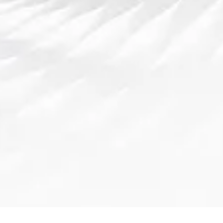
强调协同与资源控制能力。未来胜负预测需综合
考虑选手状态曲线、赛程密度与版本变动三大因
素。
总结：
通过对官方数据的系统拆解与多维度分析，可以
看出赛季走势并非偶然波动，而是经济运营、战
术体系与版本适应能力综合作用的结果。强队之
所以稳定，并非单点优势，而是在资源控制、团
战执行与阵容深度上的全面领先。
在未来比赛中，胜负预测将更加依赖数据模型与
趋势判断。理解数据背后的结构逻辑，比单场结
果更具价值。基于赛季走势与战队表现的持续观
察，能够帮助我们更清晰地把握联赛发展脉络，
也为观赛与分析提供更具前瞻性的视角。
Prev Post
Next Post