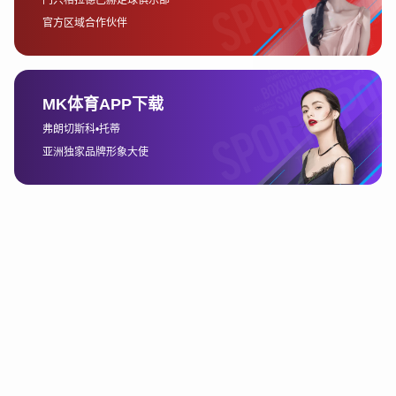
亚云体育通过多维互动方式，将用户从传统观赛
者转变为参与者。实时投票、竞猜和互动游戏让
用户在观看比赛的同时，能够直接参与其中，提
升沉浸感和趣味性。
社交功能的整合进一步增强了互动体验。用户可
以通过平台与好友分享精彩瞬间、交流战术分
析，甚至参与线上社区活动，形成虚拟赛场之外
的社交网络。
平台还提供个性化互动内容，如定制化运动挑
战、虚拟奖励和成就系统，让用户在娱乐中获得
成就感，激励持续参与，形成良性循环。
3、全球化布局扩展
亚云体育通过全球赛事资源整合，实现了平台内
容的国际化覆盖。不论是足球、篮球、电竞还是
极限运动，用户都能实时获取各类全球赛事信息
和互动体验。