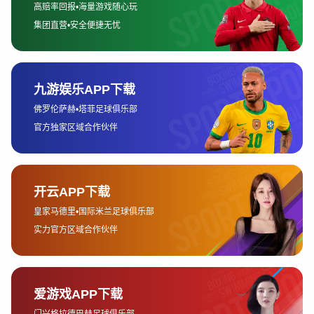
1、技术创新引领发展
亚云体育将人工智能、大数据和云计算等前沿技
术应用于体育娱乐，为用户提供精准的数据分析
与个性化推荐。通过实时数据监控，用户可以获
得更直观的比赛数据和运动表现分析，从而提升
参与体验。
平台还引入了虚拟现实（VR）和增强现实（AR）
技术，让用户能够在家中就享受到仿佛置身赛场
的沉浸感。这种技术不仅提升了娱乐性，也增强
了体育教育和训练的效果。
此外，亚云体育不断优化算法和技术架构，以保
障大规模用户访问下的稳定性和流畅度。技术创
新不仅是平台的核心竞争力，也为数字化体育娱
乐的持续发展提供了坚实基础。
2、互动体验全面升级