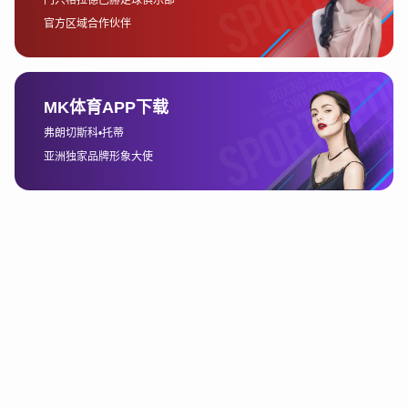
不仅如此，运动对于提高体力和改善睡眠质量同
样具有重要意义。很多人因为日常工作或学习压
力大，往往在夜间难以入睡，而适量的运动可以
促进身体的放松，调节生物钟，帮助入睡。身体
健康的基础上，运动带来的充沛精力和良好的睡
眠将成为你享受美好生活的重要保障。
2、体育活动与心理健康
的关系
体育运动不仅仅有助于身体健康，它对心理健康
的促进作用同样显著。现代社会压力巨大，很多
人面临着来自工作、家庭、社会的多重压力，心
理问题如焦虑、抑郁等逐渐增多。而运动通过激
活大脑中的神经传递物质，能够有效减轻压力，
改善情绪。运动时，人体会释放一种名为内啡肽
的物质，这种物质能够帮助人们放松身心，产生
愉悦感，从而缓解紧张情绪。