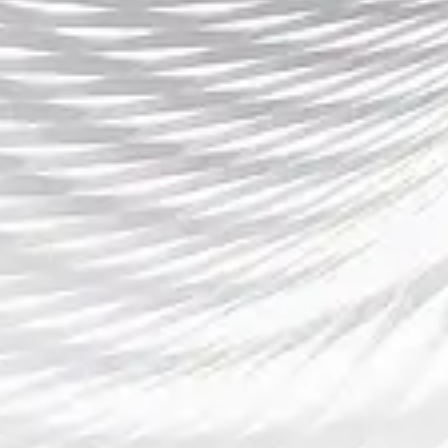
包容，从而促进了社会和谐。
4、体育精神对人生价值
的提升
体育不仅仅是体力的较量，更是意志力的磨砺。
在体育的赛场上，运动员需要面对各种挑战和压
力，而这种压力带来的磨砺，往往能激发出他们
内在的潜力。通过不断挑战自我，运动员学会了
如何在困境中坚持，如何在逆境中寻求突破。这
种坚韧不拔的精神，不仅能帮助运动员在比赛中
取得成功，也能够在现实生活中给予他们动力，
促使他们在任何领域都能不断超越自我，追求卓
越。
体育精神强调公平竞争、尊重对手和团队协作，
这种精神在日常生活中具有广泛的影响力。它提
醒人们，无论在工作、学习还是家庭生活中，只
有坚持努力，不断进取，才能获得成功。同时，