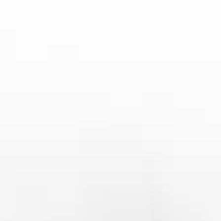
动，从而推动全民健身理念深入普及。
为了进一步增强平台影响力，开宝体育还持续拓
展线下场景，与多个体育机构、健身场馆以及赛
事组织展开深度合作。线上与线下的联动，不仅
提升了平台服务能力，也让体育运动真正融入大
众日常生活，推动全民健身迈向更加智能化、便
捷化的发展阶段。
二、赛事融合增强用户体
验
体育赛事一直以来都是体育产业的重要核心内
容，而开宝体育则通过创新融合模式，让赛事体
验变得更加丰富和多元。平台不仅关注赛事结果
本身，更强调赛事过程中的互动感与参与感，通
过多维度内容运营，为用户打造沉浸式观赛体
验。