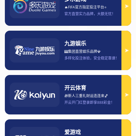
开宝体育引领全民健
身新风潮打造赛事娱
乐互动融合新体验生
态平台
2026-05-28 17:31:31
文章摘要：在全民健身理念不断深入人心的时代
背景下，体育产业正迎来全新的发展机遇。开宝