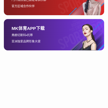
式的关注程度持续提升，全民健身逐渐成为大众
生活中的重要组成部分。在这样的时代背景下，
开宝体育顺应行业发展趋势，通过创新平台模
式，为全民健身事业注入新的活力。平台以智能
化服务为基础，整合赛事资源、健身内容以及互
动娱乐功能，构建起更加完善的体育服务生态。
传统体育平台往往局限于单一赛事传播或者健身
指导，而开宝体育则更加注重用户的综合体验。
平台通过大数据分析与智能推荐技术，根据不同
用户的兴趣爱好与运动需求，精准推送相关内
容，让用户能够快速找到适合自己的运动方式与
赛事活动。这种个性化服务模式不仅提升了用户
体验，也进一步增强了用户黏性。
与此同时，开宝体育积极倡导全民参与理念，不
断降低体育运动参与门槛。无论是专业运动爱好
者还是普通大众，都能够通过平台找到适合自己
的健身项目。平台通过线上课程、赛事直播、互
动社区等形式，让更多人能够轻松接触体育运