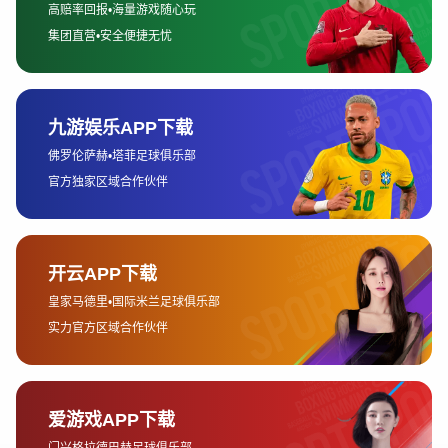
一、智慧赛事全面升级
随着数字技术的不断发展，传统体育赛事的组织
模式正在发生深刻变化。江南体育通过引入智慧
化管理系统，实现了赛事报名、身份认证、赛程
安排以及成绩统计等环节的数字化升级，大幅提
升了赛事运营效率。参赛者可以通过移动端平台
实时获取赛事信息，极大优化了参与体验。
在赛事直播与互动方面，江南体育积极运用5G、
大数据与人工智能技术，为观众打造沉浸式观赛
环境。通过高清直播、多视角切换以及实时数据
分析，观众不仅能够更加直观地了解比赛进程，
还能参与线上互动，提高赛事参与感与娱乐性。
智慧赛事的核心不仅在于技术升级，更在于服务
能力的提升。江南体育通过智能安保系统、人流
监测系统以及智慧医疗保障平台，为大型赛事提
供更加安全高效的运营环境。赛事组织方能够及
时掌握现场情况，快速应对突发问题，保障活动