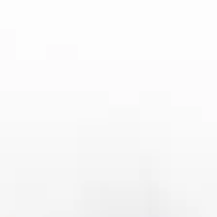
身指导。这种数字化健身模式，不仅提高了运动
趣味性，也帮助用户养成长期运动习惯。
针对不同年龄群体，江南体育还设计了多元化健
身项目。青少年可以参与趣味体育课程，中老年
群体则能够体验低强度健康运动项目。通过差异
化服务，江南体育有效满足了不同人群的健身需
求，推动全民健身向更加专业化方向发展。
与此同时，江南体育还积极联合学校、社区与企
业开展体育公益活动。通过组织城市马拉松、社
区运动会以及公益健身课堂等活动，进一步提升
群众体育参与度。体育不再只是竞技项目，而逐
渐成为城市居民健康生活的重要组成部分。
三、城市运动深度融合
现代城市的发展不仅需要经济活力，也需要健康
活力。江南体育通过推动城市运动空间建设，让
体育元素融入城市公共生活。城市公园、滨江步